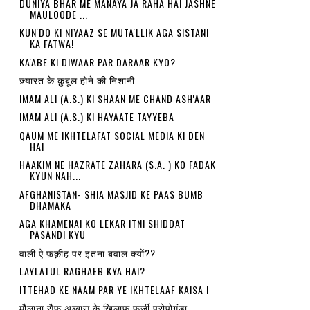
DUNIYA BHAR ME MANAYA JA RAHA HAI JASHNE
MAULOODE ...
KUN'DO KI NIYAAZ SE MUTA'LLIK AGA SISTANI
KA FATWA!
KA'ABE KI DIWAAR PAR DARAAR KYO?
ज़्यारत के क़ुबूल होने की निशानी
IMAM ALI (A.S.) KI SHAAN ME CHAND ASH'AAR
IMAM ALI (A.S.) KI HAYAATE TAYYEBA
QAUM ME IKHTELAFAT SOCIAL MEDIA KI DEN
HAI
HAAKIM NE HAZRATE ZAHARA (S.A. ) KO FADAK
KYUN NAH...
AFGHANISTAN- SHIA MASJID KE PAAS BUMB
DHAMAKA
AGA KHAMENAI KO LEKAR ITNI SHIDDAT
PASANDI KYU
वाली ऐ फ़क़ीह पर इतना बवाल क्यों??
LAYLATUL RAGHAEB KYA HAI?
ITTEHAD KE NAAM PAR YE IKHTELAAF KAISA !
मौलाना सैफ अब्बास के खिलाफ फ़र्ज़ी प्रोपोगंडा