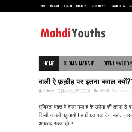
HOME
MARAJE
AQAED
HISTORY
SHIA NEWS
DOWNLOADS
M
HOME
OLOMA-MARAJE
DEENI MA'LOO
वाली ऐ फ़क़ीह पर इतना बवाल क्यों?
Admin
March 25, 2018
Hindi
,
Shia News
,
गुज़िश्ता वक़्त में देखा गया है के उलेमा की तरफ स
किसी ने नहीं पहुचायी ! हकीकत बता देना बहोत ज़रू
अफ़राद रुस्वा हो !!