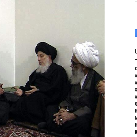
C
A
A
S
Q
H
M
H
N