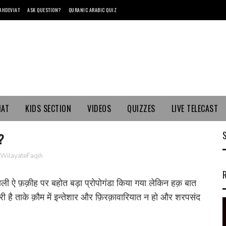
AHDEVIAT
ASK QUESTION?
QURANIC ARABIC QUIZ
MAT
KIDS SECTION
VIDEOS
QUIZZES
LIVE TELECAST
?
WilayateFaqih
े वाली ऐ फ़क़ीह पर बहोत बड़ा प्रोपोगंडा किया गया लेकिन हक़ बात
री है ताके क़ौम में इन्तेशार और फ़िरक़ावारियात न हो और शरपसंद