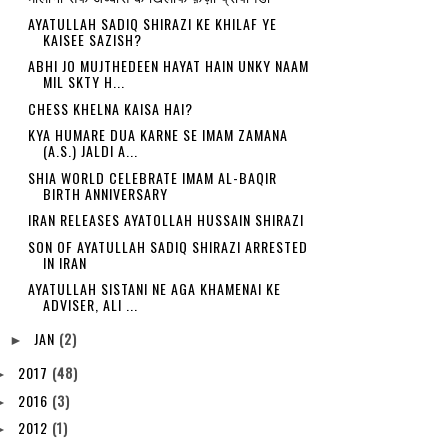
AYATULLAH SADIQ SHIRAZI KE KHILAF YE
KAISEE SAZISH?
ABHI JO MUJTHEDEEN HAYAT HAIN UNKY NAAM
MIL SKTY H...
CHESS KHELNA KAISA HAI?
KYA HUMARE DUA KARNE SE IMAM ZAMANA
(A.S.) JALDI A...
SHIA WORLD CELEBRATE IMAM AL-BAQIR
BIRTH ANNIVERSARY
IRAN RELEASES AYATOLLAH HUSSAIN SHIRAZI
SON OF AYATULLAH SADIQ SHIRAZI ARRESTED
IN IRAN
AYATULLAH SISTANI NE AGA KHAMENAI KE
ADVISER, ALI ...
JAN
(2)
►
2017
(48)
►
2016
(3)
►
2012
(1)
►