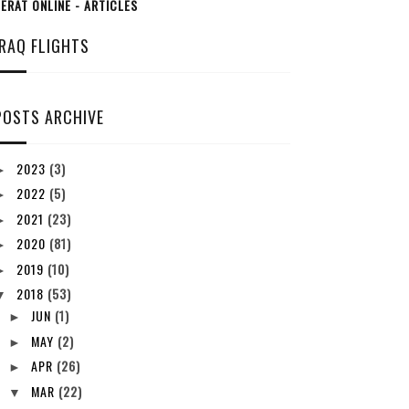
ERAT ONLINE - ARTICLES
IRAQ FLIGHTS
POSTS ARCHIVE
2023
(3)
►
2022
(5)
►
2021
(23)
►
2020
(81)
►
2019
(10)
►
2018
(53)
▼
JUN
(1)
►
MAY
(2)
►
APR
(26)
►
MAR
(22)
▼